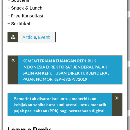
– Souvenir
– Snack & Lunch
– Free Konsultasi
– Sertifikat
Article
,
Event
KEMENTERIAN KEUANGAN REPUBLIK
INDONESIA DIREKTORAT JENDERAL PAJAK
SALIN AN KEPUTUSAN DIREKTUR JENDERAL
PAJAK NOMOR KEP-692/PJ /2019
Pemerintah disarankan untuk menerbitkan
kebijakan sepihak atau unilateral untuk menarik
pajak perusahaan (PPh) bagi perusahaan digital.
Leave a Reply