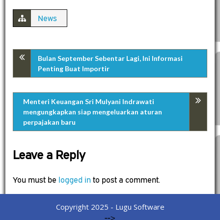
News
Bulan September Sebentar Lagi, Ini Informasi
Penting Buat Importir
Menteri Keuangan Sri Mulyani Indrawati
mengungkapkan siap mengeluarkan aturan
perpajakan baru
Leave a Reply
You must be
logged in
to post a comment.
Copyright 2025 - Lugu Software
-->