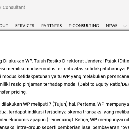
x Consultant
OUT
SERVICES
PARTNERS
E-CONSULTING
NEWS
yang Dilakukan WP. Tujuh Resiko Direktorat Jenderal Pajak (Di
dikasi memiliki modus-modus tertentu atas ketidakpatuhannya.
asi modus ketidakpatuhan yaitu WP yang melakukan perencanaa
iliki rasio pinjaman terhadap modal (Debt to Equity Ratio/DER)
sfer pricing.
yang dilakukan WP meliputi 7 (Tujuh) hal. Pertama, WP mempuny
dua, terdapat indikasi terjadinya skema transaksi yang meliba
ai ekonomis apapun (reinvoicing). Ketiga, WP mempunyai nilai
nsaksi intra-group seperti pemberian jasa, pembayaran royalt