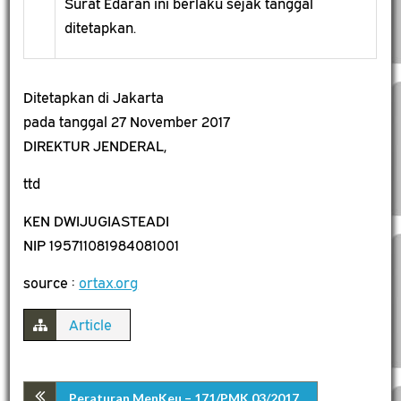
Surat Edaran ini berlaku sejak tanggal
ditetapkan.
Ditetapkan di Jakarta
pada tanggal 27 November 2017
DIREKTUR JENDERAL,
ttd
KEN DWIJUGIASTEADI
NIP 195711081984081001
source :
ortax.org
Article
Peraturan MenKeu – 171/PMK.03/2017