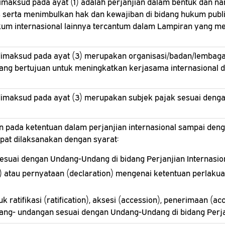
imaksud pada ayat (1) adalah perjanjian dalam bentuk dan n
lis serta menimbulkan hak dan kewajiban di bidang hukum pub
ukum internasional lainnya tercantum dalam Lampiran yang me
 dimaksud pada ayat (3) merupakan organisasi/badan/lembag
ang bertujuan untuk meningkatkan kerjasama internasional d
dimaksud pada ayat (3) merupakan subjek pajak sesuai den
 pada ketentuan dalam perjanjian internasional sampai deng
pat dilaksanakan dengan syarat:
 sesuai dengan Undang-Undang di bidang Perjanjian Internasio
n) atau pernyataan (declaration) mengenai ketentuan perlaku
 ratifikasi (ratification), aksesi (accession), penerimaan (a
ng- undangan sesuai dengan Undang-Undang di bidang Perjan