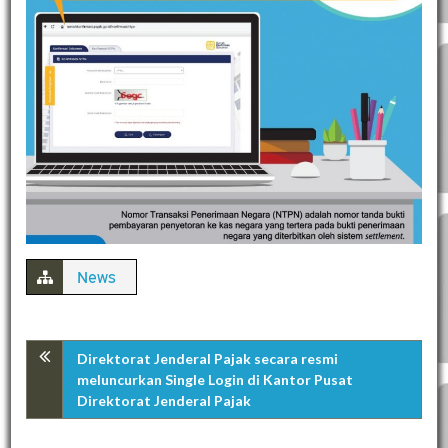
News
Direktorat Jenderal Pajak secara resmi
meluncurkan Single Login di Kantor Pusat
Direktorat Jenderal Pajak